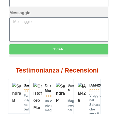
Messaggio
INVIARE
Testimonianza / Recensioni
Sandra B
Cristoforo
Sandra
IAM426
Mar
P










Fantastico
Viaggio










viaggio
nel
un viaggio
Magica
nel
Sahara
pieno di
avventura
Sahara !!!!
che
magia
nel