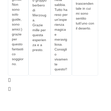
o gruppo
trascenden
Non
sabbia.
berbero
tale in cui
sono
Tutto ha
di
mi sono
solo
reso per
Merzoug
sentito
guide,
un'espe
a.
tutt'uno con
sono
rienza
Grazie
il deserto.
amici:)
magica
mille per
grazie
e
questa
per
meravig
esperien
questo
liosa.
za e a
fantasti
Consigli
presto.
co
o
soggior
vivamen
no.
te
questo!!