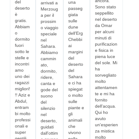
ancora.
del
una
arrivati ​​a
Sono stato
deserto
passeg
Merzoug
seppellito
è
giata
a per il
nel deserto
gratis.
sulle
prossim
da Omar
Abbiam
dune
o viaggio
per alcuni
o
dell'Erg
speciale
minuti di
dormito
Chebbi
nel
purificazion
fuori
ai
Sahara.
e fisica in
sotto le
margini
Abbiamo
piena luce
stelle e
del
cammin
del sole. Mi
incontri
deserto
ato,
ha
amo
del
dormito,
sorvegliato
uno dei
Sahara
ridere,
molto
ragazzi
e ci ha
canta e
attentamen
migliori!
spiegat
gode del
te e mi ha
!! Aziz e
o molto
suono
fornito
Abdul,
sulle
del
dell'acqua.
entram
piante e
silenzio
Qui ho
bi molto
gli
nel
avuto
professi
animali
deserto,
un'esperien
onali e
che
guidati
za mistica
super
vivono
dall'ottim
molto
gentili.
nella