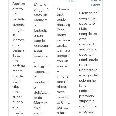
apre il
deserto
Abbiam
L'intero
cuore
o fatto
Omar è
viaggio è
Il tempo nel
un
una
stato un
campo nel
perfetto
guida
moment
deserto è
viaggio
meravig
o
stato
magico
liosa,
fantastic
semplicem
in
molto
o con
ente
Marocc
professi
tutte le
magico. Il
o nel
onale,
sfumatur
silenzio del
Sahara.
calmo e
e del
deserto in
Tutto
sempre
marocco
combinazio
era
con un
.
ne con
perfetta
sorriso
Abbiamo
l'incredibile
mente
e
superato
energia del
pianific
l'intenzi
le
sole mi ha
ato, il
one di
montagn
fatto
cibo
aiutare
e
cadere in
era
dove
dell'Atlan
profondo
super
possibil
te da
stupore e
buono
e. Ci ha
Marrake
gratitudine
e la
portato
ch e
ancora e
magia
a fare
siamo