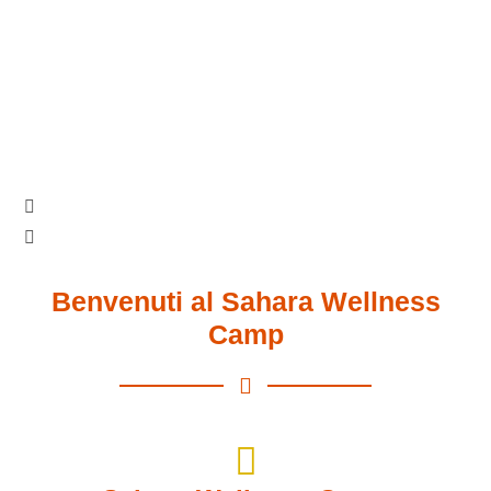
Musica berbera
Goditi la tradizionale musica berbera nel nostro campo
Benvenuti al Sahara Wellness
Camp