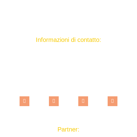
Tenda gemellare
Tenda familiare
Informazioni di contatto:
saharawellnesscamp@gmail.com
+212 677 642626
Erg Chebbi Merzouga
Partner: