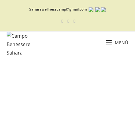
Saharawellnesscamp@gmail.com
MENÙ
Sahara Wellness Camp
Campo nel deserto del Sahara nelle dune di Erg Chebbi
A proposito di Camp