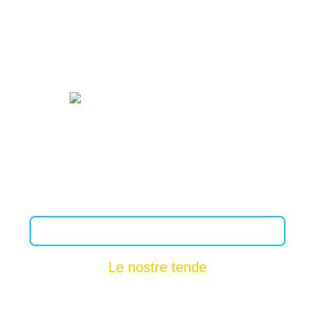
Sahara Wellness Camp è un gruppo di tende
nomadi nere. sono decorati in stile berbero. Il
campo si trova tra le dune di sabbia dell'Erg
Chebbi.
Contattaci
Le nostre tende
Tenda Singola
Doppia Tenda